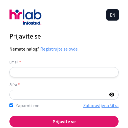
EN
Prijavite se
Nemate nalog?
Registrujte se ovde
.
Email
*
Šifra
*
Zapamti me
Zaboravljena šifra
Prijavite se